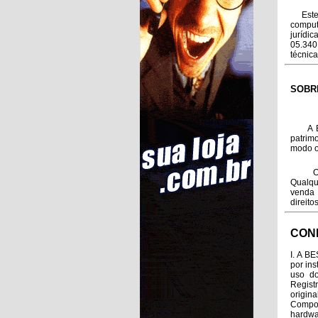
Este i
comput
jurídi
05.340
técnic
SOBR
A BEST
patrim
modo o
O USU
Qualque
venda 
direito
CON
I. A B
por in
uso d
Regist
origin
Compos
hardwa