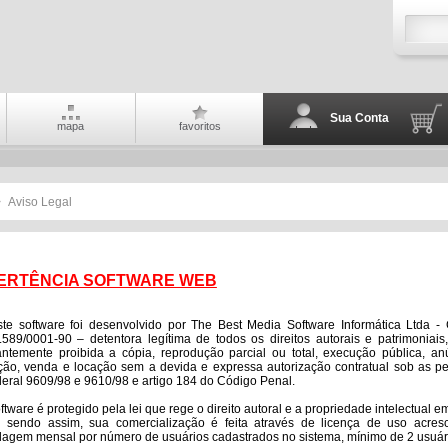
Sua Conta
mapa
favoritos
>
Aviso Legal
ERTÊNCIA SOFTWARE WEB
oftware foi desenvolvido por The Best Media Software Informática Ltda - C
.589/0001-90 – detentora legítima de todos os direitos autorais e patrimoniais
antemente proibida a cópia, reprodução parcial ou total, execução pública, an
ção, venda e locação sem a devida e expressa autorização contratual sob as p
deral 9609/98 e 9610/98 e artigo 184 do Código Penal.
are é protegido pela lei que rege o direito autoral e a propriedade intelectual 
e sendo assim, sua comercialização é feita através de licença de uso acres
agem mensal por número de usuários cadastrados no sistema, mínimo de 2 usuár