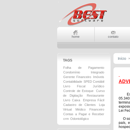
home
contato
Início
TAGS
Folha de Pagamento
Condomínio
Integrado
Gerente Financeiro
Imóveis
ADV
Contabilidade
SPED Contábil
Livro Fiscal
Jurídico
Controle de Estoque
Curso
Este s
de Digitação
Restaurante
05.340
Livro Caixa
Empresa Fácil
termin
Cadastro de Clientes
Loja
exposi
Virtual
Médico
Financeiro
Lei Fe
Contas a Pagar e Receber
O softw
crm
Odontológico
país, 
hosped