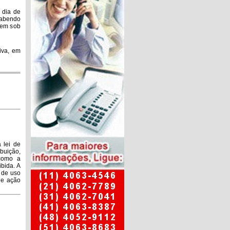
 dia de
cabendo
gem sob
iva, em
 lei de
buição,
 como a
bida. A
 de uso
de ação