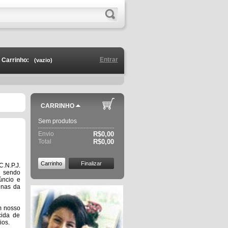
Entrar
Carrinho:
(vazio)
CARRINHO
Sem produtos
Envio
R$0,00
Total
R$0,00
Carrinho
Finalizar
.N.P.J.
, sendo
úncio e
enas da
em nosso
cida de
ios.