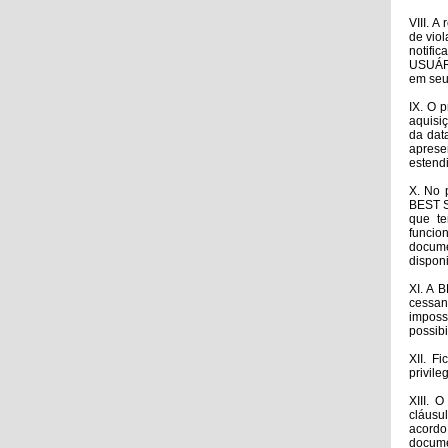
VIII. 
de vio
notifi
USUÁRI
em seu 
IX. O 
aquisiç
da dat
aprese
estend
X. No 
BEST S
que te
funcio
docum
dispon
XI. A 
cessan
imposs
possibi
XII. F
privile
XIII. 
cláusu
acordo
docume