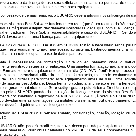
ws) a cessão da licença de uso será extinta automaticamente por troca de equip
necessário um novo licenciamento deste novo equipamento.
ra concessão de demais registros, o USUÁRIO deverá adquirir novas licenças de us
odos os sistemas Best Software funcionam em rede (que é um recurso do Windows
das as máquinas estejam devidamente licenciadas, cada qual com sua Licença
dual e ligados em Rede (sob a responsabilidade e custo do USUÁRIO). Sendo a
O deverá adquirir uma Licença para cada equipamento.
ra ARMAZENAMENTO DE DADOS em SERVIDOR não é necessário senha para re
que neste equipamento não haja acesso ao sistema, bastando apenas criar um
ilhada na rede e copiar a base de dados para este local.
anto à necessidade de formatação futura do equipamento onde o softwa
mente registrado segue as orientações: Uma simples formatação não altera o có
ro. Formate sempre o equipamento com a mídia (CD, DVD, PenDrive) que possui 
do sistema operacional utilizado na última formatação, mantendo exatamente a
a de uso utilizada para formatar este equipamento antes de sua última solicit
ro do sistema Best Software. Desta forma, o código alfanumérico e senha fornecid
mos gerados anteriormente. Se o código gerado pelo sistema fôr diferente do q
ado pelo USUÁRIO quando da aquisição da licença de uso do sistema Best Sof
mente documentado e registrado pela BEST SOFTWARE, é porque o USUÁRIO n
do devidamente as orientações, ou instalou o sistema em outro equipamento. E,
ses deverá adquirir uma nova licença de uso.
vedado ao USUÁRIO o sub-licenciamento, consignação, doação, locação ou v
UTO.
 USUÁRIO não poderá modificar, traduzir, decompor, adaptar, aplicar qualquer 
aria reversa ou criar obras derivadas do PRODUTO, de seus componentes ou
ntação técnica.