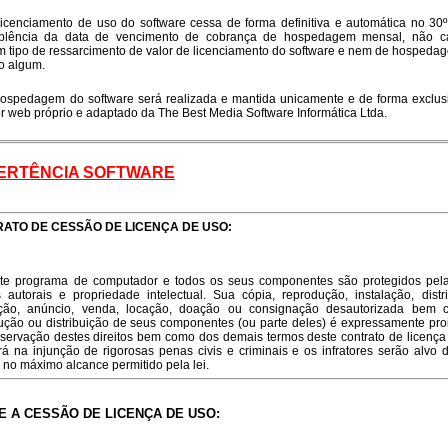
nciamento de uso do software cessa de forma definitiva e automática no 30º
plência da data de vencimento de cobrança de hospedagem mensal, não 
 tipo de ressarcimento de valor de licenciamento do software e nem de hospeda
to algum.
edagem do software será realizada e mantida unicamente e de forma exclus
or web próprio e adaptado da The Best Media Software Informática Ltda.
ERTÊNCIA SOFTWARE
ATO DE CESSÃO DE LICENÇA DE USO:
rograma de computador e todos os seus componentes são protegidos pela
os autorais e propriedade intelectual. Sua cópia, reprodução, instalação, distri
ção, anúncio, venda, locação, doação ou consignação desautorizada bem
ução ou distribuição de seus componentes (ou parte deles) é expressamente proi
servação destes direitos bem como dos demais termos deste contrato de licença
ará na injunção de rigorosas penas civis e criminais e os infratores serão alvo 
l no máximo alcance permitido pela lei.
E A CESSÃO DE LICENÇA DE USO: