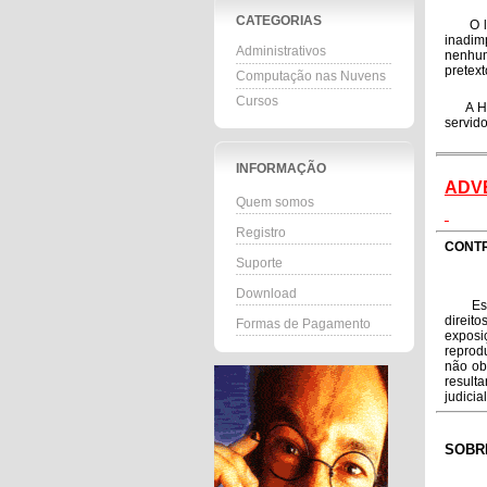
CATEGORIAS
O lice
inadim
Administrativos
nenhum
pretex
Computação nas Nuvens
Cursos
A Hosp
servid
INFORMAÇÃO
ADV
Quem somos
Registro
CONTR
Suporte
Download
Este p
direit
Formas de Pagamento
exposi
reprod
não ob
result
judicia
SOBR