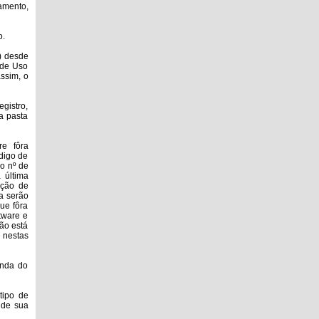
amento,
o.
) desde
 de Uso
ssim, o
gistro,
a pasta
re fôra
digo de
o nº de
 última
ação de
a serão
ue fôra
tware e
ão está
 nestas
enda do
tipo de
 de sua