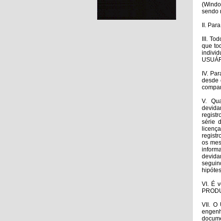
(Windo
sendo 
II. Pa
III. T
que to
indivi
USUÁRI
IV. Pa
desde 
compart
V. Qu
devida
regist
série 
licenç
regist
os mes
inform
devida
seguin
hipóte
VI. É 
PROD
VII. O
engenh
docume