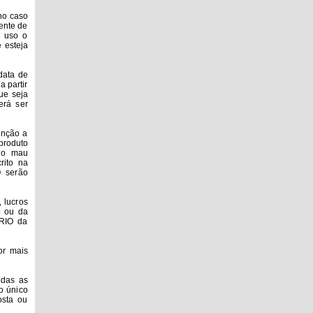
 no caso
ente de
e uso o
 esteja
 data de
a partir
ue seja
erá ser
enção a
produto
o o mau
rito na
 serão
 lucros
o ou da
ÁRIO da
or mais
odas as
o único
osta ou