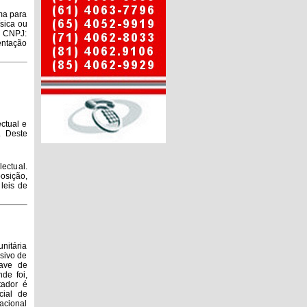
ma para
sica ou
, CNPJ:
entação
ctual e
. Deste
ctual.
posição,
leis de
nitária
usivo de
ave de
de foi,
tador é
cial de
acional