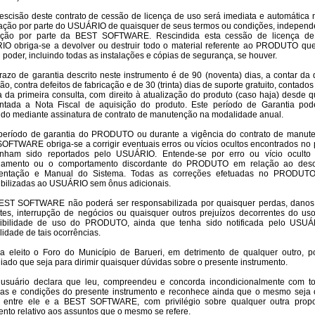
A rescisão deste contrato de cessão de licença de uso será imediata e automática
lação por parte do USUÁRIO de quaisquer de seus termos ou condições, independ
cação por parte da BEST SOFTWARE. Rescindida esta cessão de licença d
O obriga-se a devolver ou destruir todo o material referente ao PRODUTO que
poder, incluindo todas as instalações e cópias de segurança, se houver.
prazo de garantia descrito neste instrumento é de 90 (noventa) dias, a contar da
ão, contra defeitos de fabricação e de 30 (trinta) dias de suporte gratuito, contados 
a da primeira consulta, com direito à atualização do produto (caso haja) desde q
ntada a Nota Fiscal de aquisição do produto. Este período de Garantia pod
ido mediante assinatura de contrato de manutenção na modalidade anual.
período de garantia do PRODUTO ou durante a vigência do contrato de manut
OFTWARE obriga-se a corrigir eventuais erros ou vícios ocultos encontrados no 
nham sido reportados pelo USUÁRIO. Entende-se por erro ou vício ocult
namento ou o comportamento discordante do PRODUTO em relação ao desc
entação e Manual do Sistema. Todas as correções efetuadas no PRODUTO
ibilizadas ao USUÁRIO sem ônus adicionais.
BEST SOFTWARE não poderá ser responsabilizada por quaisquer perdas, danos,
tes, interrupção de negócios ou quaisquer outros prejuízos decorrentes do us
ibilidade de uso do PRODUTO, ainda que tenha sido notificada pelo USU
lidade de tais ocorrências.
ica eleito o Foro do Município de Barueri, em detrimento de qualquer outro, p
giado que seja para dirimir quaisquer dúvidas sobre o presente instrumento.
O usuário declara que leu, compreendeu e concorda incondicionalmente com t
las e condições do presente instrumento e reconhece ainda que o mesmo seja 
 entre ele e a BEST SOFTWARE, com privilégio sobre qualquer outra prop
nto relativo aos assuntos que o mesmo se refere.