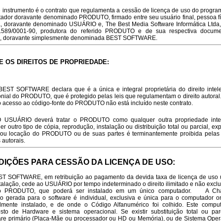
nstrumento é o contrato que regulamenta a cessão de licença de uso do progra
ador doravante denominado PRODUTO, firmado entre seu usuário final, pessoa fí
ca, doravante denominado USUÁRIO e, The Best Media Software Informática Ltda
.589/0001-90, produtora do referido PRODUTO e de sua respectiva docum
a, doravante simplesmente denominada BEST SOFTWARE.
E OS DIREITOS DE PROPRIEDADE:
 SOFTWARE declara que é a única e integral proprietária do direito intele
onial do PRODUTO, que é protegido pelas leis que regulamentam o direito autoral
 acesso ao código-fonte do PRODUTO não está incluído neste contrato.
ÁRIO deverá tratar o PRODUTO como qualquer outra propriedade intele
r outro tipo de cópia, reprodução, instalação ou distribuição total ou parcial, ex
ou locação do PRODUTO ou de suas partes é terminantemente proibida pelas 
s autorais.
DIÇÕES PARA CESSÃO DA LICENÇA DE USO:
EST SOFTWARE, em retribuição ao pagamento da devida taxa de licença de uso u
stalação, cede ao USUÁRIO por tempo indeterminado o direito ilimitado e não excl
o PRODUTO, que poderá ser instalado em um único computador. A Ch
ro gerada para o software é individual, exclusiva e única para o computador on
almente instalado, e de onde o Código Alfanumérico foi colhido. Este compu
to de Hardware e sistema operacional. Se existir substituição total ou par
re primário (Placa-Mãe ou processador ou HD ou Memória), ou de Sistema Oper