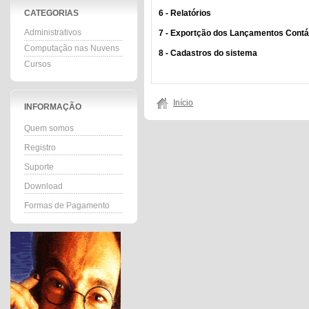
CATEGORIAS
6 - Relatórios
Administrativos
7 - Exportção dos Lançamentos Contá
Computação nas Nuvens
8 - Cadastros do sistema
Cursos
Início
INFORMAÇÃO
Quem somos
Registro
Suporte
Download
Formas de Pagamento