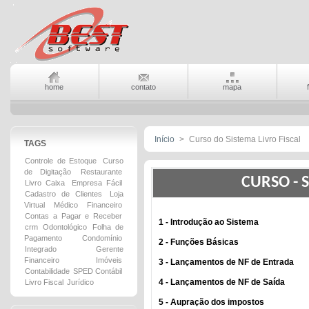
home
contato
mapa
Início
>
Curso do Sistema Livro Fiscal
TAGS
Controle de Estoque
Curso
de Digitação
Restaurante
CURSO - S
Livro Caixa
Empresa Fácil
Cadastro de Clientes
Loja
Virtual
Médico
Financeiro
Contas a Pagar e Receber
1 - Introdução ao Sistema
crm
Odontológico
Folha de
Pagamento
Condomínio
2 - Funções Básicas
Integrado
Gerente
Financeiro
Imóveis
3 - Lançamentos de NF de Entrada
Contabilidade
SPED Contábil
4 -
Lançamentos de NF de Saída
Livro Fiscal
Jurídico
5 - Aupração dos impostos