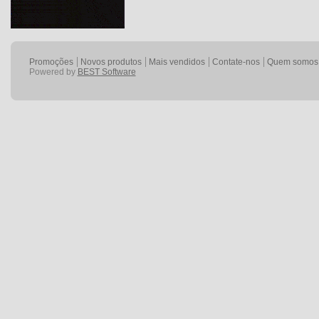
Promoções
Novos produtos
Mais vendidos
Contate-nos
Quem somos
Powered by
BEST Software