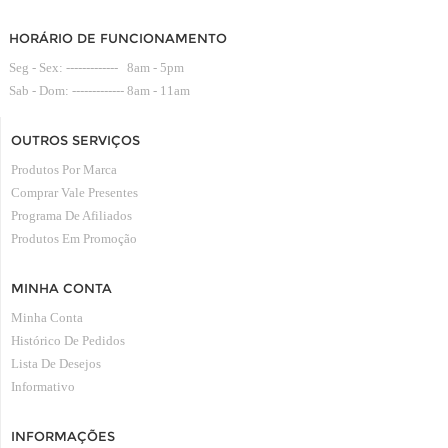
HORÁRIO DE FUNCIONAMENTO
Seg - Sex: ------------- 8am - 5pm
Sab - Dom: ------------- 8am - 11am
OUTROS SERVIÇOS
Produtos Por Marca
Comprar Vale Presentes
Programa De Afiliados
Produtos Em Promoção
MINHA CONTA
Minha Conta
Histórico De Pedidos
Lista De Desejos
Informativo
INFORMAÇÕES