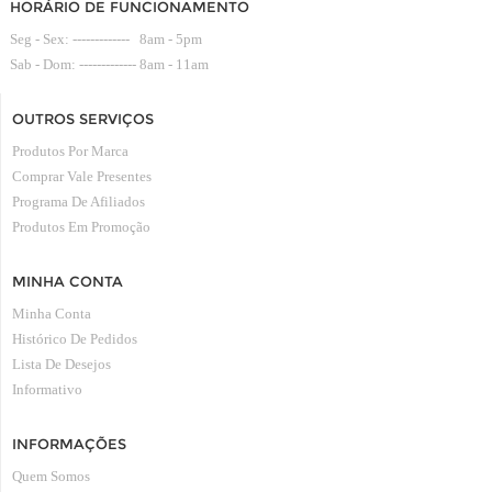
HORÁRIO DE FUNCIONAMENTO
Seg - Sex: ------------- 8am - 5pm
Sab - Dom: ------------- 8am - 11am
OUTROS SERVIÇOS
Produtos Por Marca
Comprar Vale Presentes
Programa De Afiliados
Produtos Em Promoção
MINHA CONTA
Minha Conta
Histórico De Pedidos
Lista De Desejos
Informativo
INFORMAÇÕES
Quem Somos