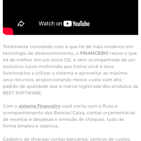
Totalmente concebido com o que há de mais moderno em
tecnologia de desenvolvimento, o
FINANCEIRO
reúne o que
há de melhor em um único CD, e vem acompanhado de um
exclusivo curso multimídia que treina você e seus
funcionários a utilizar o sistema e aproveitar ao máximo
seus recursos, proporcionando menor custo com alto
padrão de qualidade que é marca registrada dos produtos da
BEST SOFTWARE.
Com o
sistema Financeiro
você conta com o fluxo e
acompanhamento dos Bancos/Caixa, contas orçamentárias
de receitas e despesas e emissão de cheques, tudo de
forma simples e objetiva.
Cadastro de diversas contas bancárias, centros de custos,