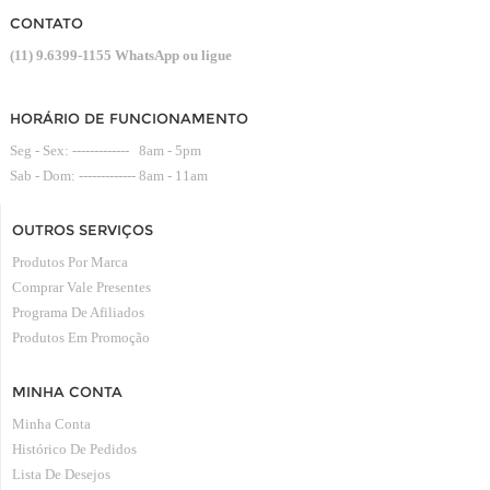
CONTATO
(11) 9.6399-1155 WhatsApp ou ligue
HORÁRIO DE FUNCIONAMENTO
Seg - Sex: ------------- 8am - 5pm
Sab - Dom: ------------- 8am - 11am
OUTROS SERVIÇOS
Produtos Por Marca
Comprar Vale Presentes
Programa De Afiliados
Produtos Em Promoção
MINHA CONTA
Minha Conta
Histórico De Pedidos
Lista De Desejos