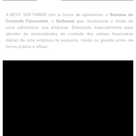
A BEST SOFTWARE tem a honra de apresentar o
Sistema de
Controle Financeiro
, o
Software
que revoluciona o modo de
você administrar sua empresa. Elaborado especialmente para
atender às necessidades de controle das rotinas financeiras
diárias de uma empresa de pequeno, médio ou grande porte, de
forma prática e eficaz.