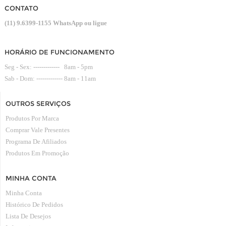
CONTATO
(11) 9.6399-1155 WhatsApp ou ligue
HORÁRIO DE FUNCIONAMENTO
Seg - Sex: ------------- 8am - 5pm
Sab - Dom: ------------- 8am - 11am
OUTROS SERVIÇOS
Produtos Por Marca
Comprar Vale Presentes
Programa De Afiliados
Produtos Em Promoção
MINHA CONTA
Minha Conta
Histórico De Pedidos
Lista De Desejos